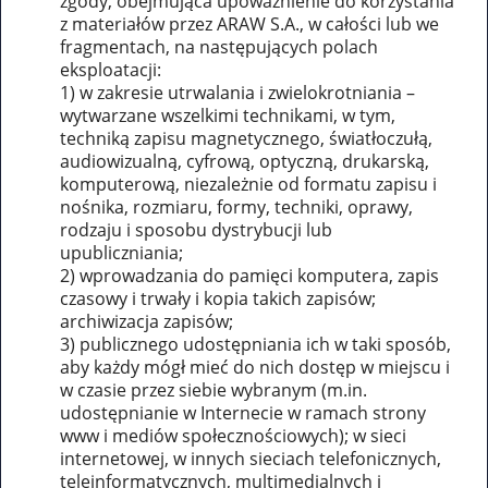
zgody, obejmująca upoważnienie do korzystania
z materiałów przez ARAW S.A., w całości lub we
fragmentach, na następujących polach
eksploatacji:
1) w zakresie utrwalania i zwielokrotniania –
wytwarzane wszelkimi technikami, w tym,
techniką zapisu magnetycznego, światłoczułą,
audiowizualną, cyfrową, optyczną, drukarską,
komputerową, niezależnie od formatu zapisu i
nośnika, rozmiaru, formy, techniki, oprawy,
rodzaju i sposobu dystrybucji lub
upubliczniania;
2) wprowadzania do pamięci komputera, zapis
czasowy i trwały i kopia takich zapisów;
archiwizacja zapisów;
3) publicznego udostępniania ich w taki sposób,
aby każdy mógł mieć do nich dostęp w miejscu i
w czasie przez siebie wybranym (m.in.
udostępnianie w Internecie w ramach strony
www i mediów społecznościowych); w sieci
internetowej, w innych sieciach telefonicznych,
teleinformatycznych, multimedialnych i