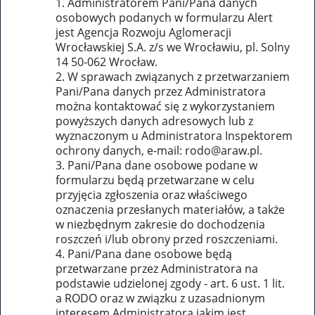
Administratorem Pani/Pana danych
osobowych podanych w formularzu Alert
jest Agencja Rozwoju Aglomeracji
Wrocławskiej S.A. z/s we Wrocławiu, pl. Solny
14 50-062 Wrocław.
W sprawach związanych z przetwarzaniem
Pani/Pana danych przez Administratora
można kontaktować się z wykorzystaniem
powyższych danych adresowych lub z
wyznaczonym u Administratora Inspektorem
ochrony danych, e-mail:
rodo@araw.pl
.
Pani/Pana dane osobowe podane w
formularzu będą przetwarzane w celu
przyjęcia zgłoszenia oraz właściwego
oznaczenia przesłanych materiałów, a także
w niezbędnym zakresie do dochodzenia
roszczeń i/lub obrony przed roszczeniami.
Pani/Pana dane osobowe będą
przetwarzane przez Administratora na
podstawie udzielonej zgody - art. 6 ust. 1 lit.
a RODO oraz w związku z uzasadnionym
interesem Administratora jakim jest