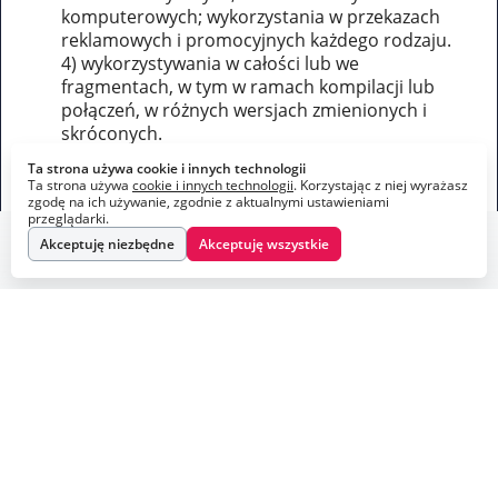
komputerowych; wykorzystania w przekazach
reklamowych i promocyjnych każdego rodzaju.
4) wykorzystywania w całości lub we
fragmentach, w tym w ramach kompilacji lub
połączeń, w różnych wersjach zmienionych i
skróconych.
Przesyłając materiały przez formularz Alert
Ta strona używa cookie i innych technologii
konieczne jest również złożenie oświadczenia
Ta strona używa
cookie i innych technologii
. Korzystając z niej wyrażasz
(poprzez zaznaczenie checkboxa), że przesłane
zgodę na ich używanie, zgodnie z aktualnymi ustawieniami
przeglądarki.
materiały (utwory) nie naruszają praw
Akceptuję niezbędne
Akceptuję wszystkie
autorskich oraz jakichkolwiek praw osób
Webankieta
Stworzone na
trzecich.
Osoba zgłaszająca będzie odpowiedzialna
względem ARAW w razie jakichkolwiek roszczeń
osób trzecich związanych z udzieloną licencją, w
tym wynikających z naruszenia praw własności
intelektualnej osób trzecich, praw własności
przemysłowej, publikacji wizerunku bez zgody
oraz innych wynikających z naruszenia
przepisów o prawie autorskim i prawach
pokrewnych.