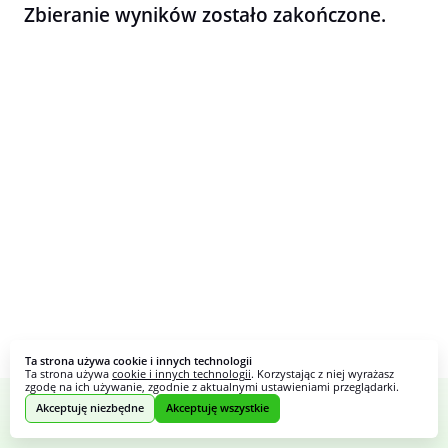
Zbieranie wyników zostało zakończone.
Ta strona używa cookie i innych technologii
Ta strona używa
cookie i innych technologii
. Korzystając z niej wyrażasz
zgodę na ich używanie, zgodnie z aktualnymi ustawieniami przeglądarki.
Akceptuję niezbędne
Akceptuję wszystkie
Webankieta
Stworzone na