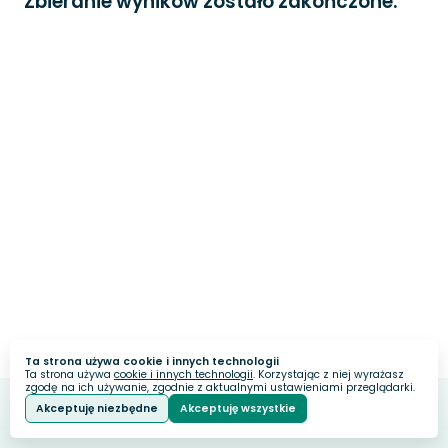
Zbieranie wyników zostało zakończone.
Ta strona używa cookie i innych technologii
Ta strona używa
cookie i innych technologii
. Korzystając z niej wyrażasz
zgodę na ich używanie, zgodnie z aktualnymi ustawieniami przeglądarki.
Akceptuję niezbędne
Akceptuję wszystkie
Webankieta
Stworzone na