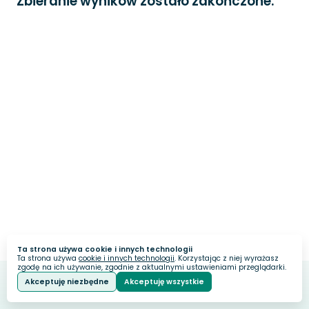
Zbieranie wyników zostało zakończone.
Ta strona używa cookie i innych technologii
Ta strona używa
cookie i innych technologii
. Korzystając z niej wyrażasz
zgodę na ich używanie, zgodnie z aktualnymi ustawieniami przeglądarki.
Akceptuję niezbędne
Akceptuję wszystkie
Webankieta
Stworzone na