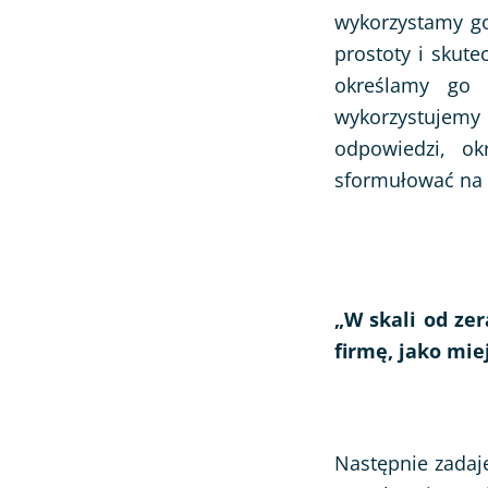
wykorzystamy go 
prostoty i skute
określamy go 
wykorzystujem
odpowiedzi, ok
sformułować na p
„W skali od zer
firmę, jako mie
Następnie zadaj