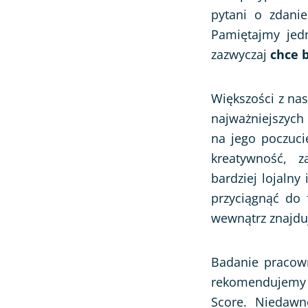
pytani o zdanie
Pamiętajmy jedn
zazwyczaj
chce b
Większości z nas
najważniejszyc
na jego poczuci
kreatywność, z
bardziej lojalny
przyciągnąć do 
wewnątrz znajdu
Badanie pracown
rekomendujemy s
Score. Niedaw