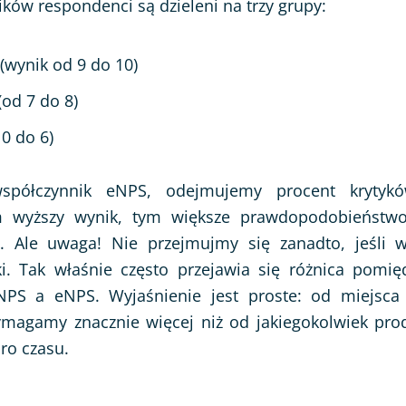
ków respondenci są dzieleni na trzy grupy:
wynik od 9 do 10)
(od 7 do 8)
0 do 6)
współczynnik eNPS, odejmujemy procent krytyk
 wyższy wynik, tym większe prawdopodobieństwo
. Ale uwaga! Nie przejmujmy się zanadto, jeśli 
ki. Tak właśnie często przejawia się różnica pomię
NPS a eNPS. Wyjaśnienie jest proste: od miejsca 
magamy znacznie więcej niż od jakiegokolwiek pr
ro czasu.