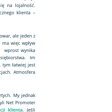
ię na lojalność.
cznego klienta –
owar, ale jeden z
a ma więc wpływ
aś wprost wynika
siębiorstwa. Im
 tym łatwiej jest
cjach. Atmosfera
rtych. My jednak
yli Net Promoter
ji klienta
. Jeśli