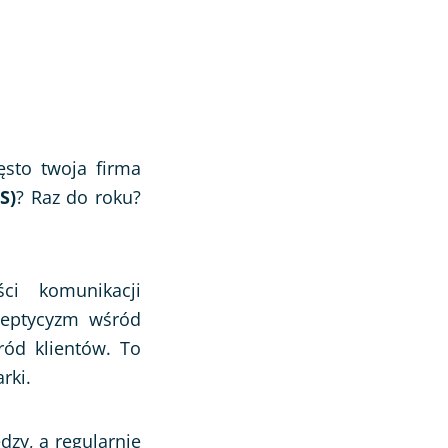
ęsto twoja firma
S)
? Raz do roku?
ci komunikacji
sceptycyzm wśród
ród klientów. To
rki.
dzy, a regularnie