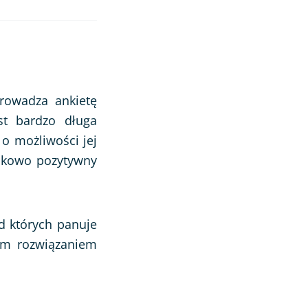
prowadza ankietę
st bardzo długa
 o możliwości jej
unkowo pozytywny
d których panuje
rym rozwiązaniem