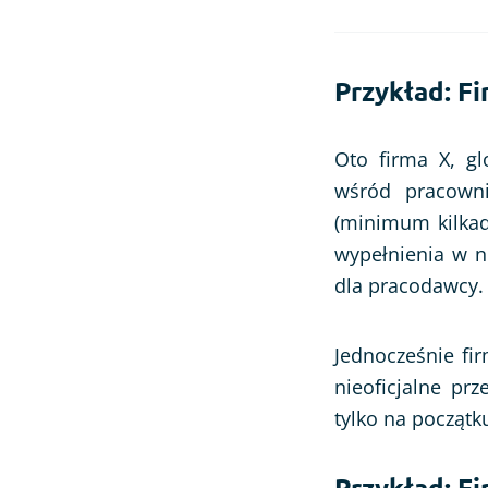
Przykład: F
Oto firma X, gl
wśród pracowni
(minimum kilkadz
wypełnienia w n
dla pracodawcy.
Jednocześnie fi
nieoficjalne pr
tylko na początk
Przykład: F