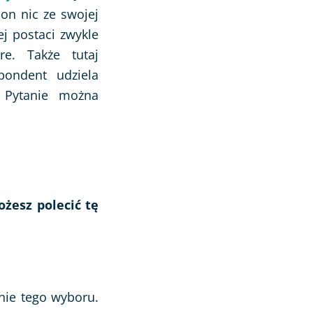
 on nic ze swojej
ej postaci zwykle
e. Także tutaj
ondent udziela
. Pytanie można
ożesz polecić tę
nie tego wyboru.