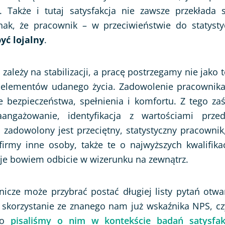
. Także i tutaj satysfakcja nie zawsze przekłada s
ak, że pracownik – w przeciwieństwie do statysty
yć lojalny
.
 zależy na stabilizacji, a pracę postrzegamy nie jako t
h elementów udanego życia. Zadowolenie pracownik
e bezpieczeństwa, spełnienia i komfortu. Z tego z
aangażowanie, identyfikacja z wartościami przed
 i zadowolony jest przeciętny, statystyczny pracownik,
firmy inne osoby, także te o najwyższych kwalifika
je bowiem odbicie w wizerunku na zewnątrz.
icze może przybrać postać długiej listy pytań otwa
korzystanie ze znanego nam już wskaźnika NPS, cz
no
pisaliśmy o nim w kontekście badań satysfakc