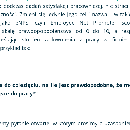
podczas badań satysfakcji pracowniczej, nie straci
czności. Zmieni się jedynie jego cel i nazwa – w taki
jako eNPS, czyli Employee Net Promoter Scor
y skalę prawdopodobieństwa od 0 do 10, a resp
reślając stopień zadowolenia z pracy w firmie
rzykład tak:
a do dziesięciu, na ile jest prawdopodobne, że m
jsce do pracy?”
emy pytanie otwarte, w którym prosimy o uzasadnie