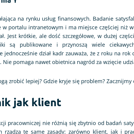
ałająca na rynku usług finansowych. Badanie satysfa
 w portalu intranetowym i ma miejsce częściej niż 
ał. Jest krótkie, ale dość szczegółowe, w dużej częśc
niki są publikowane i przynoszą wiele ciekawy
e jednocześnie dział kadr zauważa, że z roku na rok
. Nie pomaga nawet obietnica nagród za wzięcie udzi
gą zrobić lepiej? Gdzie kryje się problem? Zacznijmy o
k jak klient
cji pracowniczej nie różnią się zbytnio od badań satys
 rządzą te same zasady: zarówno klient, jak i pr