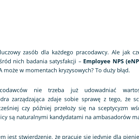
luczowy zasób dla każdego pracodawcy. Ale jak cz
ród nich badania satysfakcji –
Employee NPS (eNP
t? A może w momentach kryzysowych? To duży błąd.
acodawców nie trzeba już udowadniać wartoś
dra zarządzająca zdaje sobie sprawę z tego, że 
eśniej czy później przełoży się na sceptycyzm wś
icy są naturalnymi kandydatami na ambasadorów ma
 jest stwierdzenie, że pracuje się jedynie dla pienię