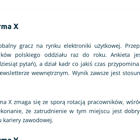
irma X
obalny gracz na rynku elektroniki użytkowej. Prze
ków polskiego oddziału raz do roku. Ankieta je
iesiąt pytań), a dział kadr co jakiś czas przypomina
ewsletterze wewnętrznym. Wynik zawsze jest stos
rma X zmaga się ze sporą rotacją pracowników, wśró
zekonanie, że zatrudnienie w tym miejscu jest dob
u kariery zawodowej.
irma Y