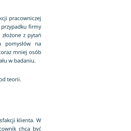
kcji pracowniczej
w przypadku firmy
i złożone z pytań
ch pomysłów na
 coraz mniej osób
ału w badaniu.
d teorii.
fakcji klienta. W
acownik chcą być