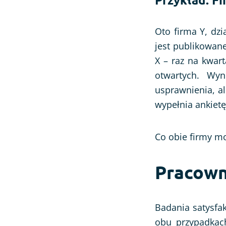
Oto firma Y, dzi
jest publikowane
X – raz na kwart
otwartych. Wy
usprawnienia, al
wypełnia ankietę
Co obie firmy mo
Pracowni
Badania satysfak
obu przypadkach