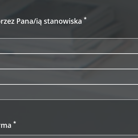
*
rzez Pana/ią stanowiska
*
irma