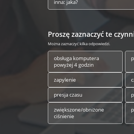
inna: jaka?
Proszę zaznaczyć te czynn
Można zaznaczyć kilka odpowiedzi.
obsługa komputera
p
powyżej 4 godzin
zapylenie
c
presja czasu
p
zwiększone/obniżone
p
ciśnienie