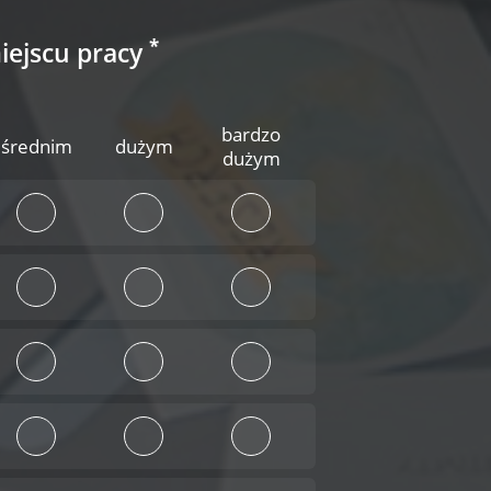
*
miejscu pracy
bardzo
średnim
dużym
dużym