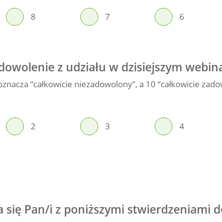
8
7
6
zadowolenie z udziału w dzisiejszym webin
0 oznacza “całkowicie niezadowolony”, a 10 “całkowicie zad
2
3
4
za się Pan/i z poniższymi stwierdzeniami