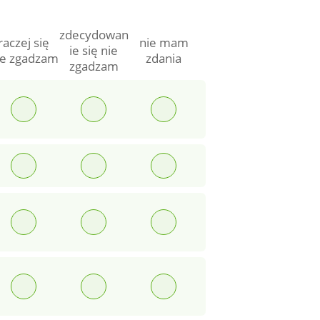
zdecydowan
raczej się
nie mam
ie się nie
ie zgadzam
zdania
zgadzam