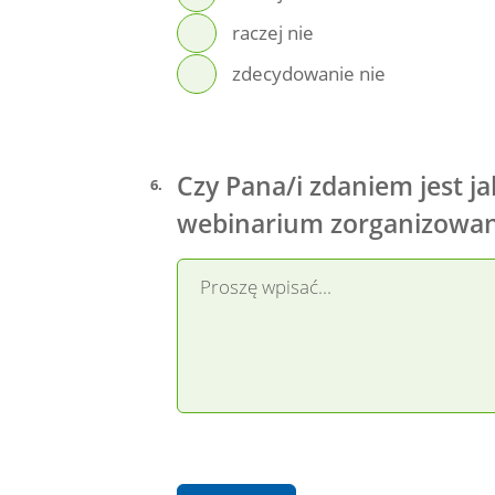
raczej nie
zdecydowanie nie
Czy Pana/i zdaniem jest j
6
.
webinarium zorganizowan