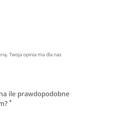
eną. Twoja opinia ma dla nas
.
 na ile prawdopodobne
*
om?
.