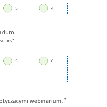
5
4
3
arium.
owolony”
5
6
7
*
 dotyczącymi webinarium.