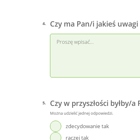
Czy ma Pan/i jakieś uwag
4
.
Czy w przyszłości byłby/
5
.
Można udzielić jednej odpowiedzi.
zdecydowanie tak
raczej tak