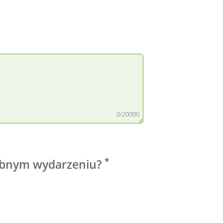
0/20000
*
dobnym wydarzeniu?