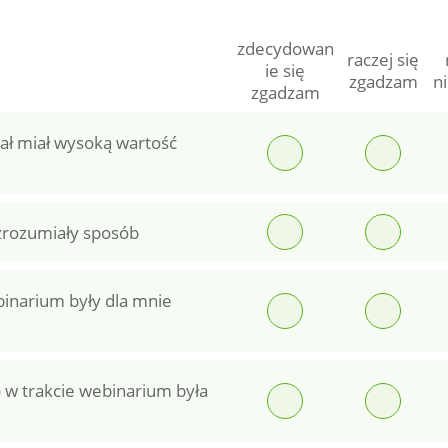
zdecydowan
raczej się
ie się
zgadzam
n
zgadzam
ał miał wysoką wartość
 zrozumiały sposób
inarium były dla mnie
) w trakcie webinarium była