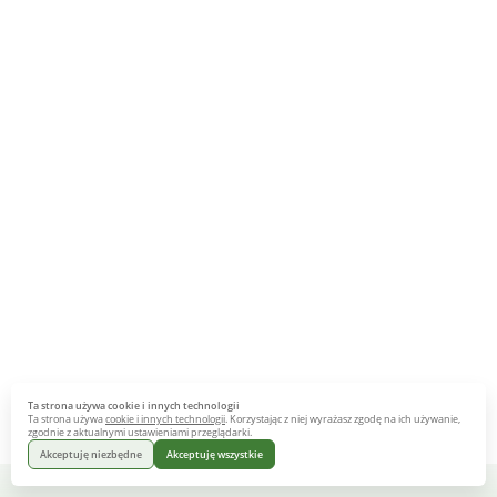
Ta strona używa cookie i innych technologii
Ta strona używa
cookie i innych technologii
. Korzystając z niej wyrażasz zgodę na ich używanie,
zgodnie z aktualnymi ustawieniami przeglądarki.
Akceptuję niezbędne
Akceptuję wszystkie