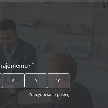
*
e znajomemu?
8
9
10
Zdecydowanie polecę