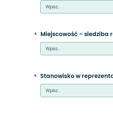
Miejscowość – siedziba 
4
.
Stanowisko w reprezent
5
.