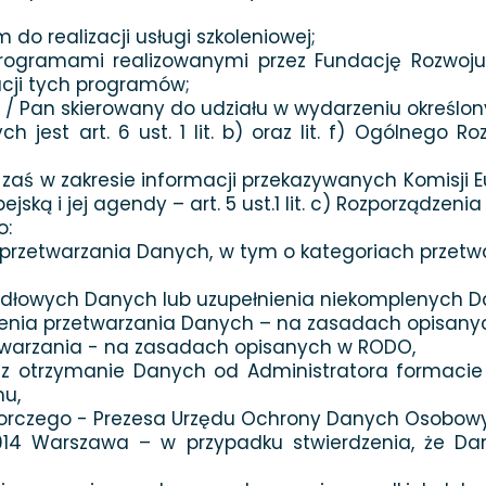
 do realizacji usługi szkoleniowej;
rogramami realizowanymi przez Fundację Rozwoju
zacji tych programów;
i / Pan skierowany do udziału w wydarzeniu określo
 jest art. 6 ust. 1 lit. b) oraz lit. f) Ogólnego
), zaś w zakresie informacji przekazywanych Komisj
ską i jej agendy – art. 5 ust.1 lit. c) Rozporządzenia
o:
t przetwarzania Danych, w tym o kategoriach przet
idłowych Danych lub uzupełnienia niekomplenych D
czenia przetwarzania Danych – na zasadach opisan
etwarzania - na zasadach opisanych w RODO,
z otrzymanie Danych od Administratora formacie
u,
dzorczego - Prezesa Urzędu Ochrony Danych Osobow
0-014 Warszawa – w przypadku stwierdzenia, że Da