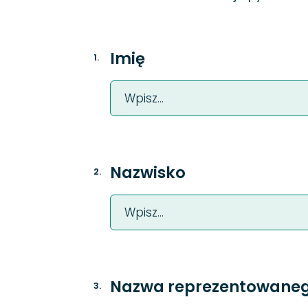
Imię
1
.
Nazwisko
2
.
Nazwa reprezentowanego
3
.