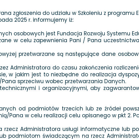
Pana zgłoszenia do udziału w Szkoleniu z programu
pada 2025 r. informujemy iż:
nych osobowych jest Fundacja Rozwoju Systemu Eduk
ane w celu zapewnienia Pani / Pana uczestnictw
wyżej przetwarzane są następujące dane osobowe: 
 Administratora do czasu zakończenia rozliczenia 
, w jakim jest to niezbędne do realizacja dyspoz
ią/Pana sprzeciwu wobec przetwarzania Danych.
 technicznymi i organizacyjnymi, aby zagwaranto
 Danych od podmiotów trzecich lub ze źródeł pows
ą/Pana w celu realizacji celu opisanego w pkt 2. Po
a rzecz Administratora usługi informatyczne lub
 lub podmiotom świadczącym na rzecz Administrator