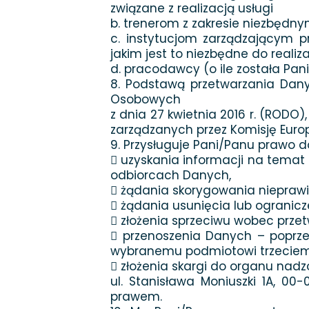
związane z realizacją usługi
b. trenerom z zakresie niezbędnym
c. instytucjom zarządzającym p
jakim jest to niezbędne do reali
d. pracodawcy (o ile została Pan
8. Podstawą przetwarzania Danych
Osobowych
z dnia 27 kwietnia 2016 r. (RODO
zarządzanych przez Komisję Europej
9. Przysługuje Pani/Panu prawo d
 uzyskania informacji na tema
odbiorcach Danych,
 żądania skorygowania niepraw
 żądania usunięcia lub ograni
 złożenia sprzeciwu wobec prz
 przenoszenia Danych – poprze
wybranemu podmiotowi trzeciem
 złożenia skargi do organu na
ul. Stanisława Moniuszki 1A, 0
prawem.