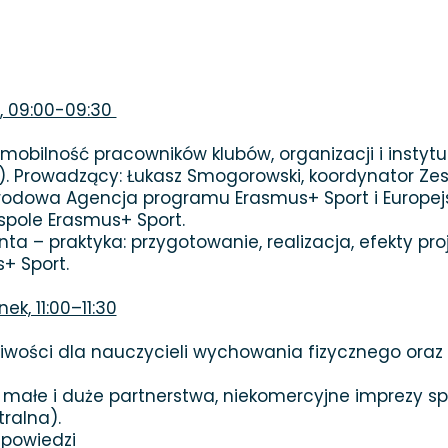
y, 09:00-09:30
 mobilność pracowników klubów, organizacji i instytu
). Prowadzący: Łukasz Smogorowski, koordynator Ze
rodowa Agencja programu Erasmus+ Sport i Europejs
spole Erasmus+ Sport.
nta – praktyka: przygotowanie, realizacja, efekty pro
+ Sport.
k, 11:00–11:30
liwości dla nauczycieli wychowania fizycznego ora
t: małe i duże partnerstwa, niekomercyjne imprezy 
tralna).
dpowiedzi