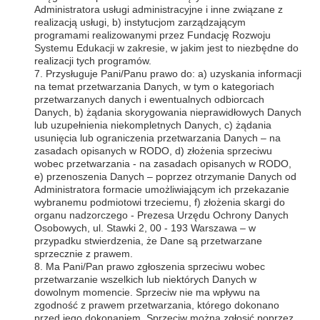
Administratora usługi administracyjne i inne związane z
realizacją usługi, b) instytucjom zarządzającym
programami realizowanymi przez Fundację Rozwoju
Systemu Edukacji w zakresie, w jakim jest to niezbędne do
realizacji tych programów.
7. Przysługuje Pani/Panu prawo do: a) uzyskania informacji
na temat przetwarzania Danych, w tym o kategoriach
przetwarzanych danych i ewentualnych odbiorcach
Danych, b) żądania skorygowania nieprawidłowych Danych
lub uzupełnienia niekompletnych Danych, c) żądania
usunięcia lub ograniczenia przetwarzania Danych – na
zasadach opisanych w RODO, d) złożenia sprzeciwu
wobec przetwarzania - na zasadach opisanych w RODO,
e) przenoszenia Danych – poprzez otrzymanie Danych od
Administratora formacie umożliwiającym ich przekazanie
wybranemu podmiotowi trzeciemu, f) złożenia skargi do
organu nadzorczego - Prezesa Urzędu Ochrony Danych
Osobowych, ul. Stawki 2, 00 - 193 Warszawa – w
przypadku stwierdzenia, że Dane są przetwarzane
sprzecznie z prawem.
8. Ma Pani/Pan prawo zgłoszenia sprzeciwu wobec
przetwarzanie wszelkich lub niektórych Danych w
dowolnym momencie. Sprzeciw nie ma wpływu na
zgodność z prawem przetwarzania, którego dokonano
przed jego dokonaniem. Sprzeciw można zgłosić poprzez