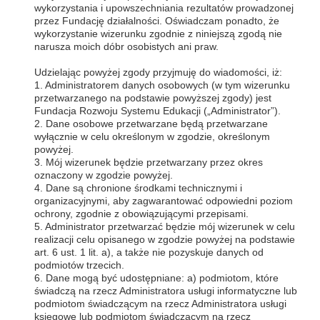
wykorzystania i upowszechniania rezultatów prowadzonej
przez Fundację działalności. Oświadczam ponadto, że
wykorzystanie wizerunku zgodnie z niniejszą zgodą nie
narusza moich dóbr osobistych ani praw.
Udzielając powyżej zgody przyjmuję do wiadomości, iż:
1. Administratorem danych osobowych (w tym wizerunku
przetwarzanego na podstawie powyższej zgody) jest
Fundacja Rozwoju Systemu Edukacji („Administrator”).
2. Dane osobowe przetwarzane będą przetwarzane
wyłącznie w celu określonym w zgodzie, określonym
powyżej.
3. Mój wizerunek będzie przetwarzany przez okres
oznaczony w zgodzie powyżej.
4. Dane są chronione środkami technicznymi i
organizacyjnymi, aby zagwarantować odpowiedni poziom
ochrony, zgodnie z obowiązującymi przepisami.
5. Administrator przetwarzać będzie mój wizerunek w celu
realizacji celu opisanego w zgodzie powyżej na podstawie
art. 6 ust. 1 lit. a), a także nie pozyskuje danych od
podmiotów trzecich.
6. Dane mogą być udostępniane: a) podmiotom, które
świadczą na rzecz Administratora usługi informatyczne lub
podmiotom świadczącym na rzecz Administratora usługi
księgowe lub podmiotom świadczącym na rzecz