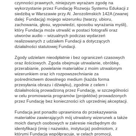
czynności prawnych, niniejszym wyrażam zgodę na
wykorzystanie przez Fundację Rozwoju Systemu Edukacji z
siedzibą w Warszawie przy Al. Jerozolimskich 142A (zwanej
dalej: Fundacją) mojego wizerunku (twarzy, ubioru,
zachowania, głosu, wypowiedzi, sposobu wyrażania myśli),
który Fundacja może utrwalić w postaci fotografii oraz
utworów audio – wizualnych podczas wydarzeń
realizowanych z udziałem Fundacji a dotyczących
działalności statutowej Fundacji.
Zgody udzielam nieodpłatnie i bez ograniczeń czasowych
oraz ilościowych. Zgoda obejmuje utrwalanie, obróbkę,
przerabianie, powielanie materiałów z moim utrwalonym
wizerunkiem oraz ich rozpowszechnianie za
pośrednictwem dowolnego medium (każda forma
przesyłania obrazu i dźwięku), zgodnie z celem i
działalnością prowadzoną przez Fundację, w szczególności
w celu promowania programów (projektów) prowadzonych
przez Fundację bez konieczności ich uprzedniej akceptacji.
Fundacja jest ponadto uprawniona do przekazywania
materiałów zawierających mój utrwalony wizerunek a także
moich danych osobowych w zakresie niezbędnym do
identyfikacji (imię i nazwisko, instytucja) podmiotom, z
którymi Fundacja współpracuje, w celach promocji,