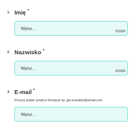
*
Imię
1
.
0/2000
*
Nazwisko
2
.
0/2000
*
E-mail
3
.
Proszę podać email w formacie np.
jan.kowalski@email.com