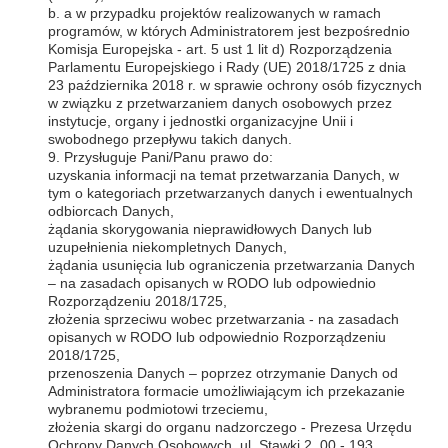
b. a w przypadku projektów realizowanych w ramach
programów, w których Administratorem jest bezpośrednio
Komisja Europejska - art. 5 ust 1 lit d) Rozporządzenia
Parlamentu Europejskiego i Rady (UE) 2018/1725 z dnia
23 października 2018 r. w sprawie ochrony osób fizycznych
w związku z przetwarzaniem danych osobowych przez
instytucje, organy i jednostki organizacyjne Unii i
swobodnego przepływu takich danych.
9. Przysługuje Pani/Panu prawo do:
uzyskania informacji na temat przetwarzania Danych, w
tym o kategoriach przetwarzanych danych i ewentualnych
odbiorcach Danych,
żądania skorygowania nieprawidłowych Danych lub
uzupełnienia niekompletnych Danych,
żądania usunięcia lub ograniczenia przetwarzania Danych
– na zasadach opisanych w RODO lub odpowiednio
Rozporządzeniu 2018/1725,
złożenia sprzeciwu wobec przetwarzania - na zasadach
opisanych w RODO lub odpowiednio Rozporządzeniu
2018/1725,
przenoszenia Danych – poprzez otrzymanie Danych od
Administratora formacie umożliwiającym ich przekazanie
wybranemu podmiotowi trzeciemu,
złożenia skargi do organu nadzorczego - Prezesa Urzędu
Ochrony Danych Osobowych, ul. Stawki 2, 00 - 193