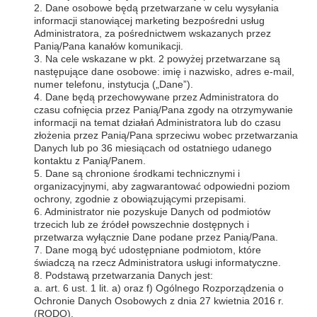
2. Dane osobowe będą przetwarzane w celu wysyłania
informacji stanowiącej marketing bezpośredni usług
Administratora, za pośrednictwem wskazanych przez
Panią/Pana kanałów komunikacji.
3. Na cele wskazane w pkt. 2 powyżej przetwarzane są
następujące dane osobowe: imię i nazwisko, adres e-mail,
numer telefonu, instytucja („Dane”).
4. Dane będą przechowywane przez Administratora do
czasu cofnięcia przez Panią/Pana zgody na otrzymywanie
informacji na temat działań Administratora lub do czasu
złożenia przez Panią/Pana sprzeciwu wobec przetwarzania
Danych lub po 36 miesiącach od ostatniego udanego
kontaktu z Panią/Panem.
5. Dane są chronione środkami technicznymi i
organizacyjnymi, aby zagwarantować odpowiedni poziom
ochrony, zgodnie z obowiązującymi przepisami.
6. Administrator nie pozyskuje Danych od podmiotów
trzecich lub ze źródeł powszechnie dostępnych i
przetwarza wyłącznie Dane podane przez Panią/Pana.
7. Dane mogą być udostępniane podmiotom, które
świadczą na rzecz Administratora usługi informatyczne.
8. Podstawą przetwarzania Danych jest:
a. art. 6 ust. 1 lit. a) oraz f) Ogólnego Rozporządzenia o
Ochronie Danych Osobowych z dnia 27 kwietnia 2016 r.
(RODO),