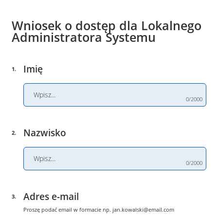
Wniosek o dostęp dla Lokalnego
Administratora Systemu
Imię
1
.
0/2000
Nazwisko
2
.
0/2000
Adres e-mail
3
.
Proszę podać email w formacie np.
jan.kowalski@email.com