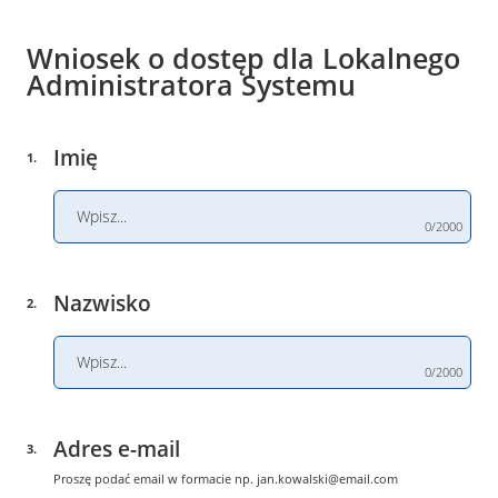
Wniosek o dostęp dla Lokalnego
Administratora Systemu
Imię
1
.
0/2000
Nazwisko
2
.
0/2000
Adres e-mail
3
.
Proszę podać email w formacie np.
jan.kowalski@email.com