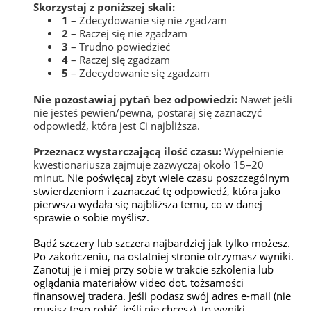
Skorzystaj z poniższej skali:
1
– Zdecydowanie się nie zgadzam
2
– Raczej się nie zgadzam
3
– Trudno powiedzieć
4
– Raczej się zgadzam
5
– Zdecydowanie się zgadzam
Nie pozostawiaj pytań bez odpowiedzi:
Nawet jeśli
nie jesteś pewien/pewna, postaraj się zaznaczyć
odpowiedź, która jest Ci najbliższa.
Przeznacz wystarczającą ilość czasu:
Wypełnienie
kwestionariusza zajmuje zazwyczaj około 15–20
minut.
Nie poświęcaj zbyt wiele czasu poszczególnym
stwierdzeniom i zaznaczać tę odpowiedź, która jako
pierwsza wydała się najbliższa temu, co w danej
sprawie o sobie myślisz.
Bądź szczery lub szczera najbardziej jak tylko możesz.
Po zakończeniu, na ostatniej stronie otrzymasz wyniki.
Zanotuj je i miej przy sobie w trakcie szkolenia lub
oglądania materiałów video dot. tożsamości
finansowej tradera.
Jeśli podasz swój adres e-mail (nie
musisz tego robić, jeśli nie chcesz), to wyniki