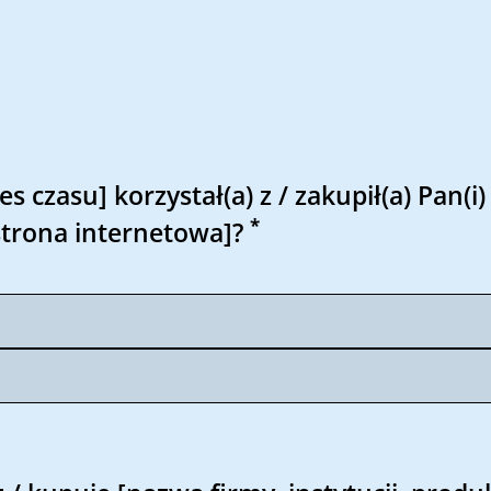
s czasu] korzystał(a) z / zakupił(a) Pan(i)
*
 strona internetowa]?