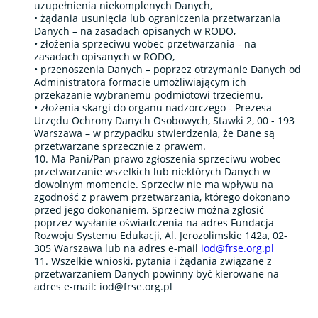
uzupełnienia niekomplenych Danych,
• żądania usunięcia lub ograniczenia przetwarzania
Danych – na zasadach opisanych w RODO,
• złożenia sprzeciwu wobec przetwarzania - na
zasadach opisanych w RODO,
• przenoszenia Danych – poprzez otrzymanie Danych od
Administratora formacie umożliwiającym ich
przekazanie wybranemu podmiotowi trzeciemu,
• złożenia skargi do organu nadzorczego - Prezesa
Urzędu Ochrony Danych Osobowych, Stawki 2, 00 - 193
Warszawa – w przypadku stwierdzenia, że Dane są
przetwarzane sprzecznie z prawem.
10. Ma Pani/Pan prawo zgłoszenia sprzeciwu wobec
przetwarzanie wszelkich lub niektórych Danych w
dowolnym momencie. Sprzeciw nie ma wpływu na
zgodność z prawem przetwarzania, którego dokonano
przed jego dokonaniem. Sprzeciw można zgłosić
poprzez wysłanie oświadczenia na adres Fundacja
Rozwoju Systemu Edukacji, Al. Jerozolimskie 142a, 02-
305 Warszawa lub na adres e-mail
iod@frse.org.pl
11. Wszelkie wnioski, pytania i żądania związane z
przetwarzaniem Danych powinny być kierowane na
adres e-mail:
iod@frse.org.pl