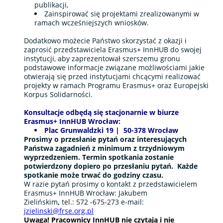
publikacji,
Zainspirować się projektami zrealizowanymi w
ramach wcześniejszych wniosków.
Dodatkowo możecie Państwo skorzystać z okazji i
zaprosić przedstawiciela Erasmus+ InnHUB do swojej
instytucji, aby zaprezentował szerszemu gronu
podstawowe informacje związane możliwościami jakie
otwierają się przed instytucjami chcącymi realizować
projekty w ramach Programu Erasmus+ oraz Europejski
Korpus Solidarności.
Konsultacje odbędą się stacjonarnie w biurze
Erasmus+ InnHUB Wrocław:
Plac Grunwaldzki 19 | 50-378 Wrocław
Prosimy o przesłanie pytań oraz interesujących
Państwa zagadnień z minimum z trzydniowym
wyprzedzeniem. Termin spotkania zostanie
potwierdzony dopiero po przesłaniu pytań. Każde
spotkanie może trwać do godziny czasu.
W razie pytań prosimy o kontakt z przedstawicielem
Erasmus+ InnHUB Wrocław: Jakubem
Zielińskim
,
tel.: 572 -675-273 e-mail:
jzielinski@frse.org.pl
Uwaga! Pracownicy InnHUB nie czytają i nie