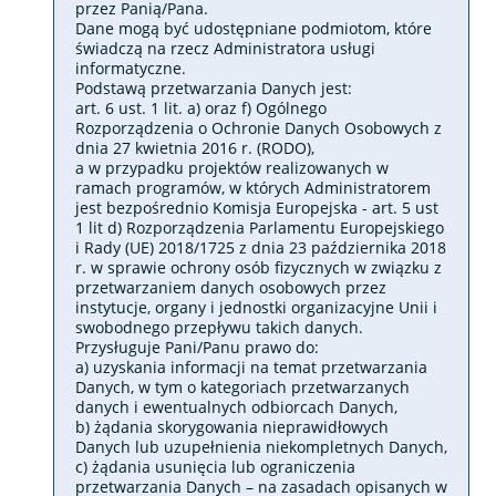
przez Panią/Pana.
Dane mogą być udostępniane podmiotom, które
świadczą na rzecz Administratora usługi
informatyczne.
Podstawą przetwarzania Danych jest:
art. 6 ust. 1 lit. a) oraz f) Ogólnego
Rozporządzenia o Ochronie Danych Osobowych z
dnia 27 kwietnia 2016 r. (RODO),
a w przypadku projektów realizowanych w
ramach programów, w których Administratorem
jest bezpośrednio Komisja Europejska - art. 5 ust
1 lit d) Rozporządzenia Parlamentu Europejskiego
i Rady (UE) 2018/1725 z dnia 23 października 2018
r. w sprawie ochrony osób fizycznych w związku z
przetwarzaniem danych osobowych przez
instytucje, organy i jednostki organizacyjne Unii i
swobodnego przepływu takich danych.
Przysługuje Pani/Panu prawo do:
a) uzyskania informacji na temat przetwarzania
Danych, w tym o kategoriach przetwarzanych
danych i ewentualnych odbiorcach Danych,
b) żądania skorygowania nieprawidłowych
Danych lub uzupełnienia niekompletnych Danych,
c) żądania usunięcia lub ograniczenia
przetwarzania Danych – na zasadach opisanych w