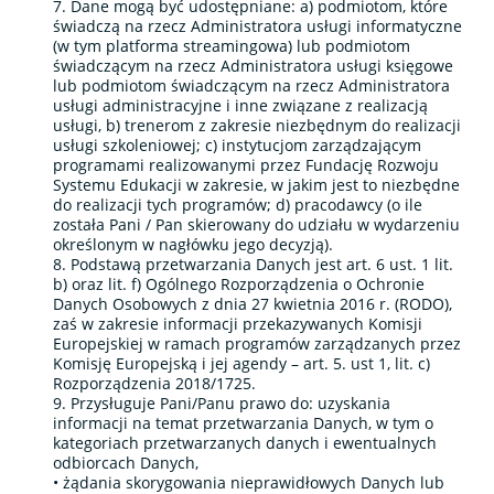
7. Dane mogą być udostępniane: a) podmiotom, które
świadczą na rzecz Administratora usługi informatyczne
(w tym platforma streamingowa) lub podmiotom
świadczącym na rzecz Administratora usługi księgowe
lub podmiotom świadczącym na rzecz Administratora
usługi administracyjne i inne związane z realizacją
usługi, b) trenerom z zakresie niezbędnym do realizacji
usługi szkoleniowej; c) instytucjom zarządzającym
programami realizowanymi przez Fundację Rozwoju
Systemu Edukacji w zakresie, w jakim jest to niezbędne
do realizacji tych programów; d) pracodawcy (o ile
została Pani / Pan skierowany do udziału w wydarzeniu
określonym w nagłówku jego decyzją).
8. Podstawą przetwarzania Danych jest art. 6 ust. 1 lit.
b) oraz lit. f) Ogólnego Rozporządzenia o Ochronie
Danych Osobowych z dnia 27 kwietnia 2016 r. (RODO),
zaś w zakresie informacji przekazywanych Komisji
Europejskiej w ramach programów zarządzanych przez
Komisję Europejską i jej agendy – art. 5. ust 1, lit. c)
Rozporządzenia 2018/1725.
9. Przysługuje Pani/Panu prawo do: uzyskania
informacji na temat przetwarzania Danych, w tym o
kategoriach przetwarzanych danych i ewentualnych
odbiorcach Danych,
• żądania skorygowania nieprawidłowych Danych lub