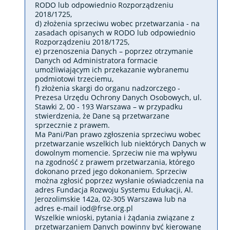
RODO lub odpowiednio Rozporządzeniu
2018/1725,
d) złożenia sprzeciwu wobec przetwarzania - na
zasadach opisanych w RODO lub odpowiednio
Rozporządzeniu 2018/1725,
e) przenoszenia Danych – poprzez otrzymanie
Danych od Administratora formacie
umożliwiającym ich przekazanie wybranemu
podmiotowi trzeciemu,
f) złożenia skargi do organu nadzorczego -
Prezesa Urzędu Ochrony Danych Osobowych, ul.
Stawki 2, 00 - 193 Warszawa – w przypadku
stwierdzenia, że Dane są przetwarzane
sprzecznie z prawem.
Ma Pani/Pan prawo zgłoszenia sprzeciwu wobec
przetwarzanie wszelkich lub niektórych Danych w
dowolnym momencie. Sprzeciw nie ma wpływu
na zgodność z prawem przetwarzania, którego
dokonano przed jego dokonaniem. Sprzeciw
można zgłosić poprzez wysłanie oświadczenia na
adres Fundacja Rozwoju Systemu Edukacji, Al.
Jerozolimskie 142a, 02-305 Warszawa lub na
adres e-mail
iod@frse.org.pl
Wszelkie wnioski, pytania i żądania związane z
przetwarzaniem Danych powinny być kierowane