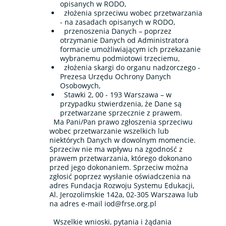
opisanych w RODO,
złożenia sprzeciwu wobec przetwarzania
- na zasadach opisanych w RODO,
przenoszenia Danych – poprzez
otrzymanie Danych od Administratora
formacie umożliwiającym ich przekazanie
wybranemu podmiotowi trzeciemu,
złożenia skargi do organu nadzorczego -
Prezesa Urzędu Ochrony Danych
Osobowych,
Stawki 2, 00 - 193 Warszawa – w
przypadku stwierdzenia, że Dane są
przetwarzane sprzecznie z prawem.
Ma Pani/Pan prawo zgłoszenia sprzeciwu
wobec przetwarzanie wszelkich lub
niektórych Danych w dowolnym momencie.
Sprzeciw nie ma wpływu na zgodność z
prawem przetwarzania, którego dokonano
przed jego dokonaniem. Sprzeciw można
zgłosić poprzez wysłanie oświadczenia na
adres Fundacja Rozwoju Systemu Edukacji,
Al. Jerozolimskie 142a, 02-305 Warszawa lub
na adres e-mail
iod@frse.org.pl
Wszelkie wnioski, pytania i żądania