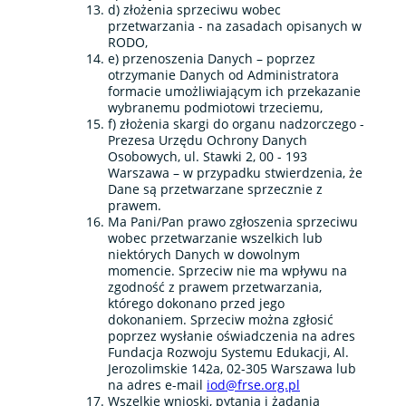
d) złożenia sprzeciwu wobec
przetwarzania - na zasadach opisanych w
RODO,
e) przenoszenia Danych – poprzez
otrzymanie Danych od Administratora
formacie umożliwiającym ich przekazanie
wybranemu podmiotowi trzeciemu,
f) złożenia skargi do organu nadzorczego -
Prezesa Urzędu Ochrony Danych
Osobowych, ul. Stawki 2, 00 - 193
Warszawa – w przypadku stwierdzenia, że
Dane są przetwarzane sprzecznie z
prawem.
Ma Pani/Pan prawo zgłoszenia sprzeciwu
wobec przetwarzanie wszelkich lub
niektórych Danych w dowolnym
momencie. Sprzeciw nie ma wpływu na
zgodność z prawem przetwarzania,
którego dokonano przed jego
dokonaniem. Sprzeciw można zgłosić
poprzez wysłanie oświadczenia na adres
Fundacja Rozwoju Systemu Edukacji, Al.
Jerozolimskie 142a, 02-305 Warszawa lub
na adres e-mail
iod@frse.org.pl
Wszelkie wnioski, pytania i żądania