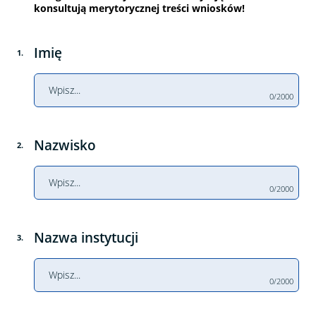
konsultują merytorycznej treści wniosków!
Imię
1
.
0/2000
Nazwisko
2
.
0/2000
Nazwa instytucji
3
.
0/2000