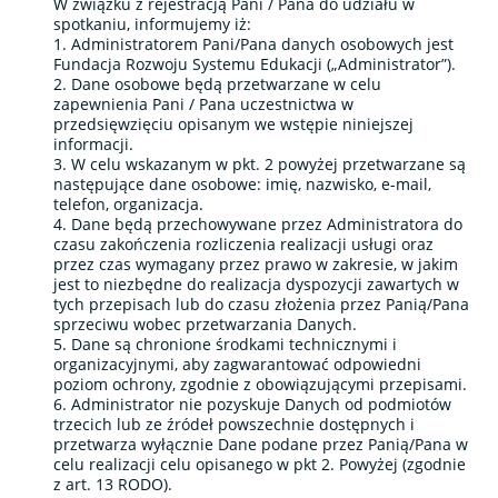
W związku z rejestracją Pani / Pana do udziału w
spotkaniu, informujemy iż:
1. Administratorem Pani/Pana danych osobowych jest
Fundacja Rozwoju Systemu Edukacji („Administrator”).
2. Dane osobowe będą przetwarzane w celu
zapewnienia Pani / Pana uczestnictwa w
przedsięwzięciu opisanym we wstępie niniejszej
informacji.
3. W celu wskazanym w pkt. 2 powyżej przetwarzane są
następujące dane osobowe: imię, nazwisko, e-mail,
telefon, organizacja.
4. Dane będą przechowywane przez Administratora do
czasu zakończenia rozliczenia realizacji usługi oraz
przez czas wymagany przez prawo w zakresie, w jakim
jest to niezbędne do realizacja dyspozycji zawartych w
tych przepisach lub do czasu złożenia przez Panią/Pana
sprzeciwu wobec przetwarzania Danych.
5. Dane są chronione środkami technicznymi i
organizacyjnymi, aby zagwarantować odpowiedni
poziom ochrony, zgodnie z obowiązującymi przepisami.
6. Administrator nie pozyskuje Danych od podmiotów
trzecich lub ze źródeł powszechnie dostępnych i
przetwarza wyłącznie Dane podane przez Panią/Pana w
celu realizacji celu opisanego w pkt 2. Powyżej (zgodnie
z art. 13 RODO).