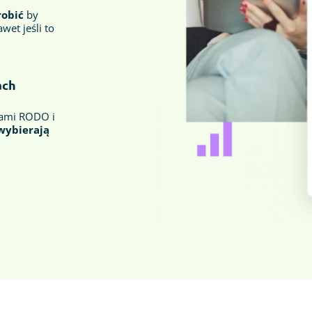
robić
by
wet jeśli to
ach
iami RODO i
wybierają