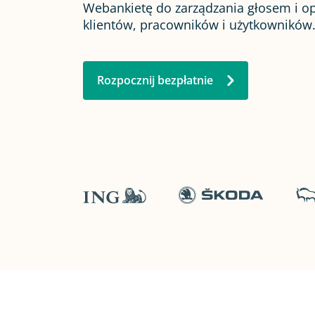
Webankietę do zarządzania głosem i o
Ocena strony www
klientów, pracowników i użytkowników
Ankieta po wydarzeniu
Rozpocznij bezpłatnie