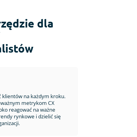
zędzie dla
i
alistów
ć klientów na każdym kroku.
im ważnym metrykom CX
bko reagować na ważne
rendy rynkowe i dzielić się
nizacji.