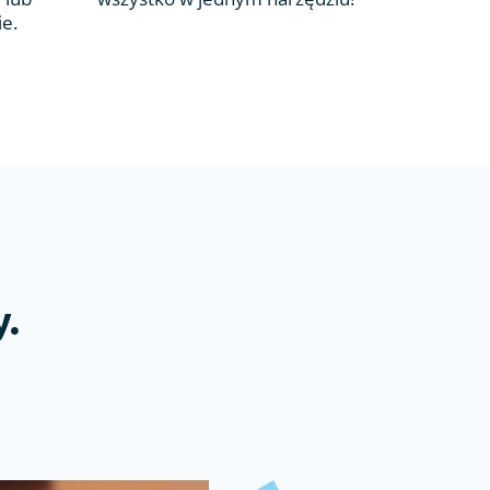
ie.
.