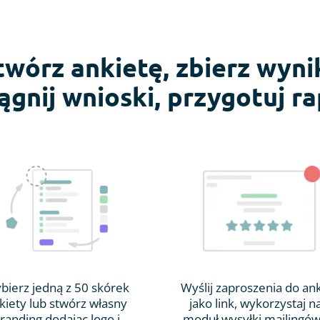
twórz ankietę, zbierz wynik
ągnij wnioski, przygotuj ra
bierz jedną z 50 skórek
Wyślij zaproszenia do an
kiety lub stwórz własny
jako link, wykorzystaj n
randing dodając logo i
moduł wysyłki mailingów