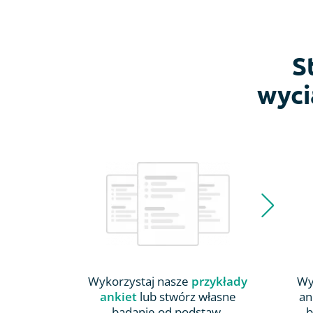
S
wyci
Wykorzystaj nasze
przykłady
Wy
ankiet
lub stwórz własne
an
badanie od podstaw.
b