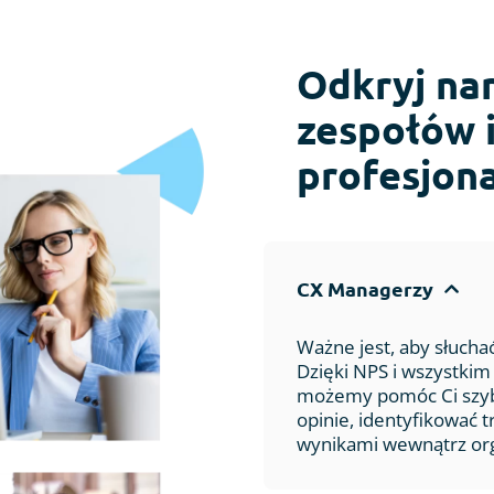
Odkryj nar
zespołów 
profesjon
CX Managerzy
Ważne jest, aby słucha
Dzięki NPS i wszystk
możemy pomóc Ci szy
opinie, identyfikować t
wynikami wewnątrz orga