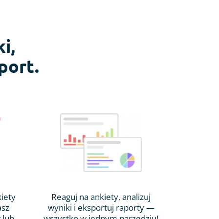
i,
port.
kiety
Reaguj na ankiety, analizuj
asz
wyniki i eksportuj raporty —
 lub
wszystko w jednym narzędziu!